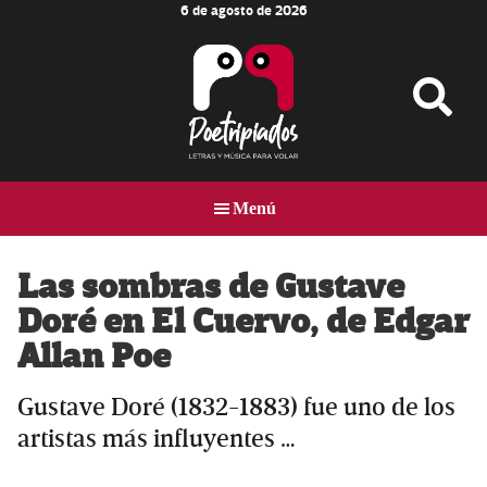
6 de agosto de 2026
Skip
Skip
Skip
to
to
to
main
primary
footer
content
sidebar
Poetripiados
LETRAS
Y
Menú
MÚSICA
PARA
VOLAR
Las sombras de Gustave
Doré en El Cuervo, de Edgar
Allan Poe
Gustave Doré (1832-1883) fue uno de los
artistas más influyentes …