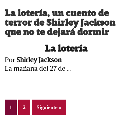
La lotería, un cuento de
terror de Shirley Jackson
que no te dejará dormir
La lotería
Por
Shirley Jackson
La mañana del 27 de …
Page
Page
1
2
Siguiente »