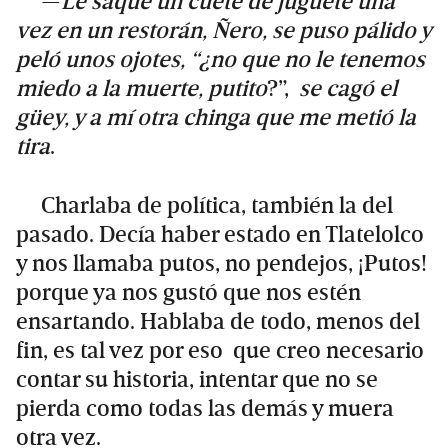
—
Le saqué un cuete de juguete una
vez en un restorán, Ñero, se puso pálido y
peló unos ojotes, “¿no que no le tenemos
miedo a la muerte, putito
?”,
se cagó el
güey, y a mí otra chinga que me metió la
tira
.
Charlaba de política, también la del
pasado. Decía haber estado en Tlatelolco
y nos llamaba putos, no pendejos, ¡Putos!
porque ya nos gustó que nos estén
ensartando. Hablaba de todo, menos del
fin, es tal vez por eso que creo necesario
contar su historia, intentar que no se
pierda como todas las demás y muera
otra vez.