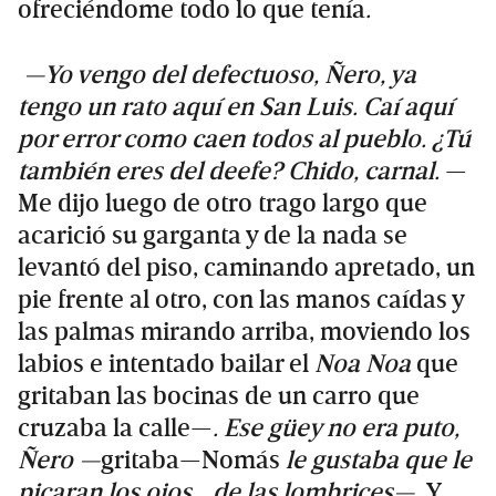
ofreciéndome todo lo que tenía
.
—Yo vengo del defectuoso, Ñero, ya
tengo un rato aquí en San Luis. Caí aquí
por error como caen todos al pueblo. ¿Tú
también eres del deefe? Chido, carnal.
—
Me dijo luego de otro trago largo que
acarició su garganta y de la nada se
levantó del piso, caminando apretado, un
pie frente al otro, con las manos caídas y
las palmas mirando arriba, moviendo los
labios e intentado bailar el
Noa Noa
que
gritaban las bocinas de un carro que
cruzaba la calle—
. Ese güey no era puto,
Ñero —
gritaba—Nomás
le gustaba que le
picaran los ojos… de las lombrices—.
Y