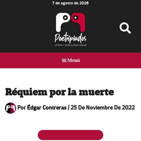
7 de agosto de 2026
Skip
Skip
Skip
to
to
to
main
primary
footer
content
sidebar
Poetripiados
LETRAS
Y
Menú
MÚSICA
PARA
VOLAR
Réquiem por la muerte
Por
Édgar Contreras
/
25 De Noviembre De 2022