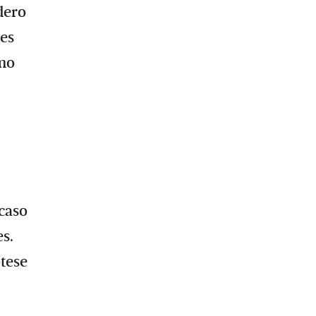
dero
 es
omo
 caso
es.
ótese