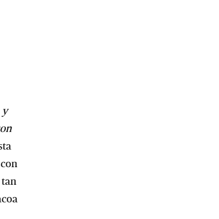
 y
son
sta
 con
 tan
acoa