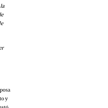
la
le
de
er
sposa
to y
nstó