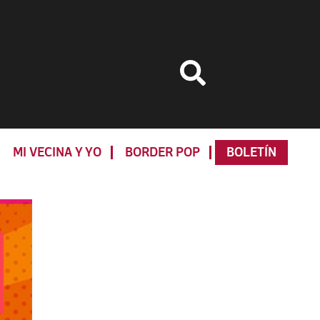
MI VECINA Y YO
BORDER POP
BOLETÍN
Primary
Sidebar