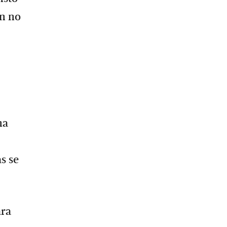
ón no
na
s se
ara