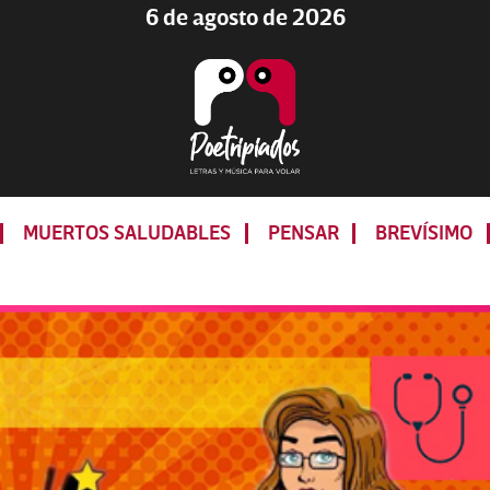
6 de agosto de 2026
Poetripiados
LETRAS
Y
MUERTOS SALUDABLES
PENSAR
BREVÍSIMO
MÚSICA
PARA
VOLAR