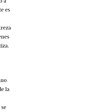
ó a
te es
treza
enes
iza.
ano
e la
 se