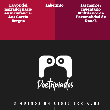
La voz del
Laberinto
Las manos /
narrador nació
Inventario
en mi infancia:
Multifásico de
Ana García
Personalidad de
Bergua
Rauch
Footer
|
SÍGUENOS EN REDES SOCIALES
|