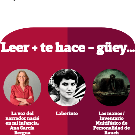
Primary
Sidebar
Leer + te hace - güey…
La voz del
Laberinto
Las manos /
narrador nació
Inventario
en mi infancia:
Multifásico de
Ana García
Personalidad de
Bergua
Rauch