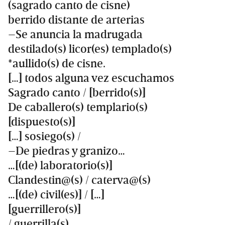
(sagrado canto de cisne)
berrido distante de arterias
–Se anuncia la madrugada
destilado(s) licor(es) templado(s)
*aullido(s) de cisne.
[…] todos alguna vez escuchamos
Sagrado canto / [berrido(s)]
De caballero(s) templario(s)
[dispuesto(s)]
[…] sosiego(s) /
–De piedras y granizo…
…[(de) laboratorio(s)]
Clandestin@(s) / caterva@(s)
…[(de) civil(es)] / […]
[guerrillero(s)]
/ guerrilla(s)