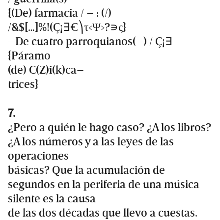
{(De) farmacia / – : (/)
/&$[…]%!(Ç¡∃€⎞τ<Ψ>?∍ς}
–De cuatro parroquianos(–) / Ç¡∃
{Páramo
(de) C(Z)i(k)ca–
trices}
7.
¿Pero a quién le hago caso? ¿A los libros?
¿A los números y a las leyes de las
operaciones
básicas? Que la acumulación de
segundos en la periferia de una música
silente es la causa
de las dos décadas que llevo a cuestas.