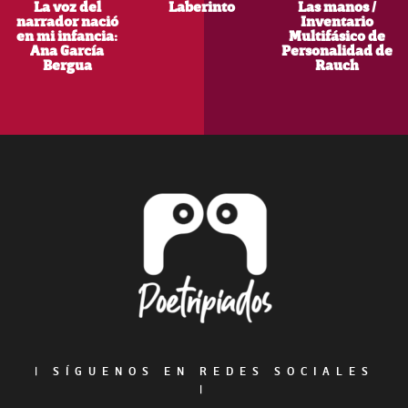
La voz del
Laberinto
Las manos /
narrador nació
Inventario
en mi infancia:
Multifásico de
Ana García
Personalidad de
Bergua
Rauch
Footer
|
SÍGUENOS EN REDES SOCIALES
|