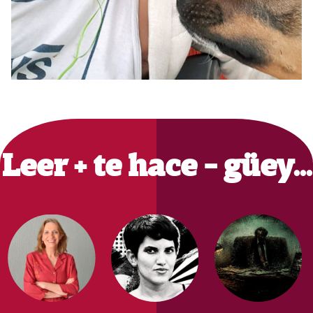
Primary
Sidebar
Leer + te hace - güey…