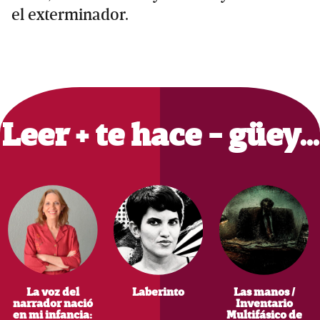
el exterminador.
Primary
Sidebar
Leer + te hace - güey…
La voz del
Laberinto
Las manos /
narrador nació
Inventario
en mi infancia:
Multifásico de