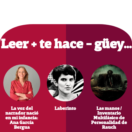
Primary
Sidebar
Leer + te hace - güey…
La voz del
Laberinto
Las manos /
narrador nació
Inventario
en mi infancia:
Multifásico de
Ana García
Personalidad de
Bergua
Rauch