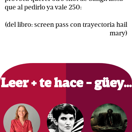
que al pedirlo ya vale 250:
(del libro: screen pass con trayectoria hail
mary)
Primary
Sidebar
Leer + te hace - güey…