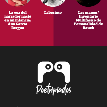
La voz del
Laberinto
Las manos /
narrador nació
Inventario
en mi infancia:
Multifásico de
Ana García
Personalidad de
Bergua
Rauch
Footer