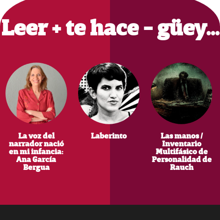
Sidebar
Leer + te hace - güey…
La voz del
Laberinto
Las manos /
narrador nació
Inventario
en mi infancia:
Multifásico de
Ana García
Personalidad de
Bergua
Rauch