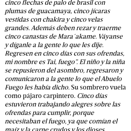
cinco flechas de palo de brasil con
plumas de guacamaya, cinco jícaras
vestidas con chakira y cinco velas
grandes. Además deben rezar y traerme
cinco canastas de Mara´akame. Váyanse
y díganle a la gente lo que les dije.
Regresen en cinco días con sus ofrendas,
mi nombre es Tai, fuego”. El niño y la niña
se repusieron del asombro, regresaron y
comunicaron a la gente lo que el Abuelo
Fuego les había dicho.
Su sombrero vuela
como pájaro carpintero.
Cinco días
estuvieron trabajando alegres sobre las
ofrendas para cumplir, porque
necesitaban el fuego, ya que comían el
maíz y la carne crudos y los dioses