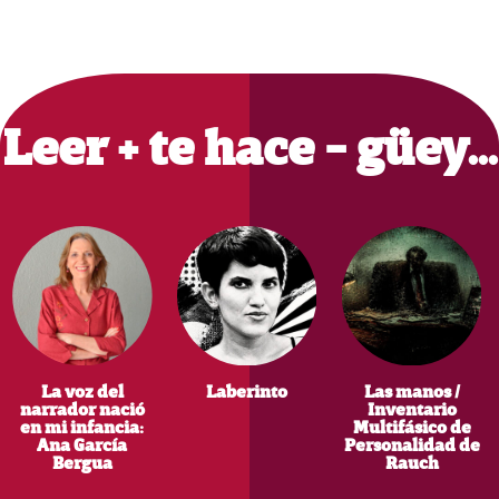
Primary
Sidebar
Leer + te hace - güey…
La voz del
Laberinto
Las manos /
narrador nació
Inventario
en mi infancia:
Multifásico de
Ana García
Personalidad de
Bergua
Rauch