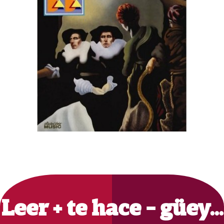
Primary
Sidebar
Leer + te hace - güey…