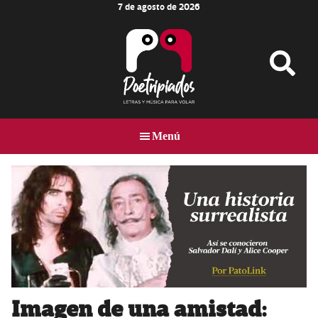
7 de agosto de 2026
Skip
Skip
Skip
to
to
to
main
primary
footer
content
sidebar
Poetripiados
LETRAS
Y
Menú
MÚSICA
PARA
VOLAR
Imagen de una amistad: