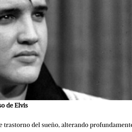
so de Elvis
ave trastorno del sueño, alterando profundament