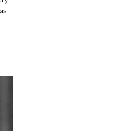
a y
das