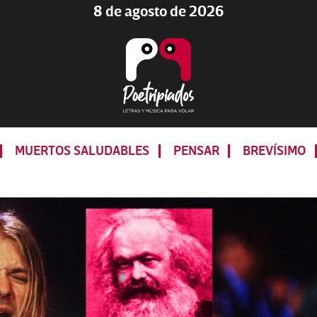
8 de agosto de 2026
Poetripiados
LETRAS
Y
MUERTOS SALUDABLES
PENSAR
BREVÍSIMO
MÚSICA
PARA
VOLAR