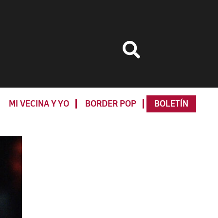
MI VECINA Y YO
BORDER POP
BOLETÍN
Primary
Sidebar