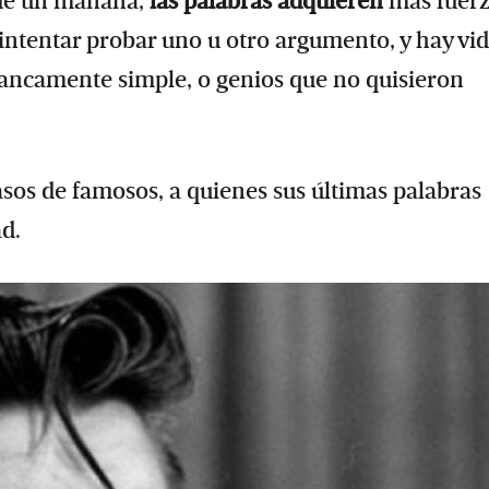
d de un mañana,
las palabras adquieren
más fuerz
intentar probar uno u otro argumento, y hay vi
rancamente simple, o genios que no quisieron
os de famosos, a quienes sus últimas palabras
d.