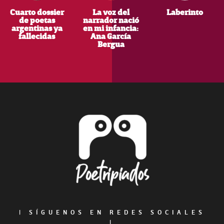
Cuarto dossier
La voz del
Laberinto
de poetas
narrador nació
argentinas ya
en mi infancia:
fallecidas
Ana García
Bergua
Footer
|
SÍGUENOS EN REDES SOCIALES
|