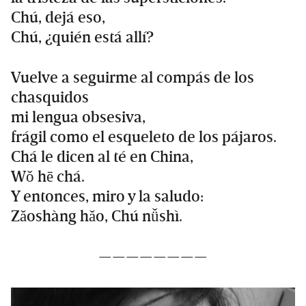
Chú, dejá eso,
Chú, ¿quién está allí?
Vuelve a seguirme al compás de los
chasquidos
mi lengua obsesiva,
frágil como el esqueleto de los pájaros.
Chá le dicen al té en China,
Wǒ hē chá.
Y entonces, miro y la saludo:
Zǎoshàng hǎo, Chú nǚshì.
————————