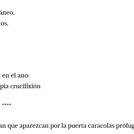
ráneo,
tos,
en el ano:
opia crucifixión
****
an que aparezcan por la puerta caracolas prófu