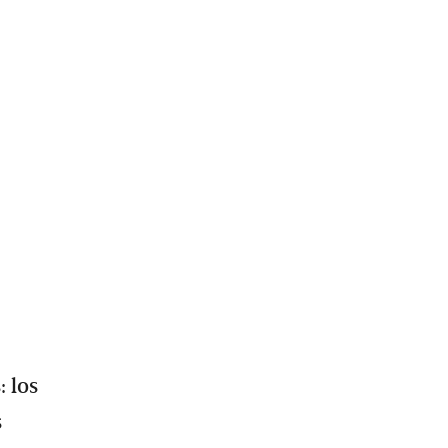
: los
s