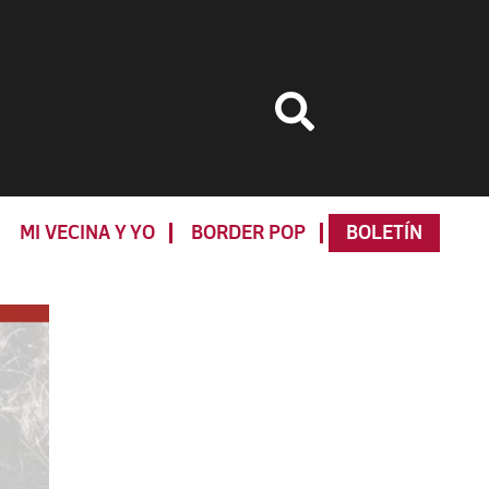
MI VECINA Y YO
BORDER POP
BOLETÍN
Primary
Sidebar