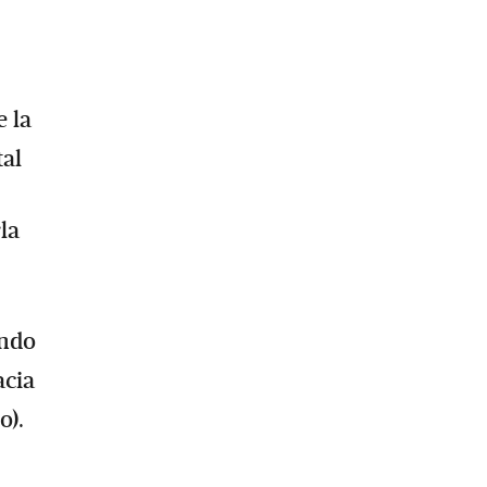
e la
tal
la
undo
acia
aro).