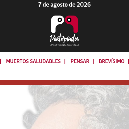
7 de agosto de 2026
Poetripiados
LETRAS
Y
MUERTOS SALUDABLES
PENSAR
BREVÍSIMO
MÚSICA
PARA
VOLAR