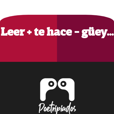
Primary
Sidebar
Leer + te hace - güey…
Footer