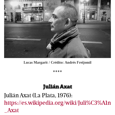
Lucas Margarit
/ Crédito: Andrés Freijomil
****
Julián Axat
Julián Axat (La Plata, 1976):
https://es.wikipedia.org/wiki/Juli%C3%A1n
_Axat