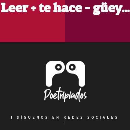
Leer + te hace - güey…
Footer
|
SÍGUENOS EN REDES SOCIALES
|