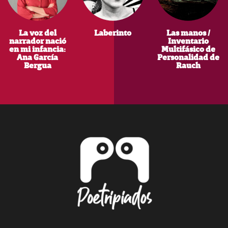
La voz del
Laberinto
Las manos /
narrador nació
Inventario
en mi infancia:
Multifásico de
Ana García
Personalidad de
Bergua
Rauch
Footer