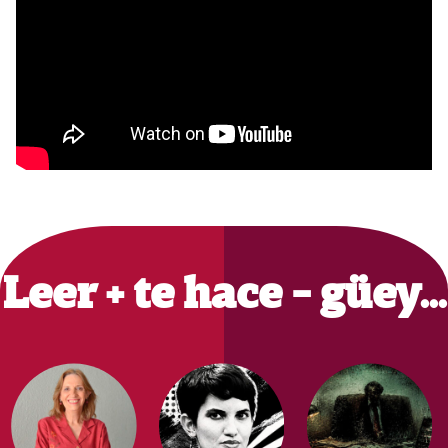
Primary
Sidebar
Leer + te hace - güey…