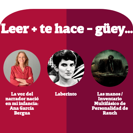
Primary
Sidebar
Leer + te hace - güey…
La voz del
Laberinto
Las manos /
narrador nació
Inventario
en mi infancia:
Multifásico de
Ana García
Personalidad de
Bergua
Rauch