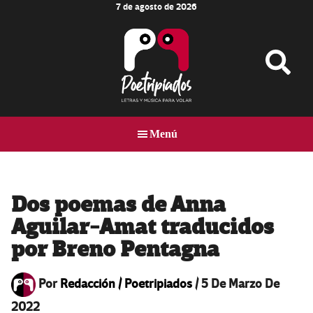
7 de agosto de 2026
Skip
Skip
Skip
to
to
to
main
primary
footer
content
sidebar
Poetripiados
LETRAS
Y
Menú
MÚSICA
PARA
VOLAR
Dos poemas de Anna
Aguilar-Amat traducidos
por Breno Pentagna
Por
Redacción / Poetripiados
/
5 De Marzo De
2022