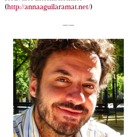
(
http://annaaguilaramat.net/
)
——