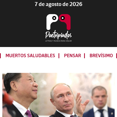
7 de agosto de 2026
Poetripiados
LETRAS
Y
MUERTOS SALUDABLES
PENSAR
BREVÍSIMO
MÚSICA
PARA
VOLAR