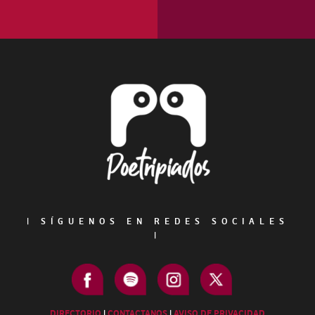
Footer
|
SÍGUENOS EN REDES SOCIALES
|
DIRECTORIO
|
CONTACTANOS
|
AVISO DE PRIVACIDAD