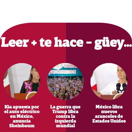
Primary
Sidebar
Leer + te hace - güey…
Kia apuesta por
La guerra que
México libra
el auto eléctrico
Trump libra
nuevos
en México,
contra la
aranceles de
anuncia
izquierda
Estados Unidos
Sheinbaum
mundial