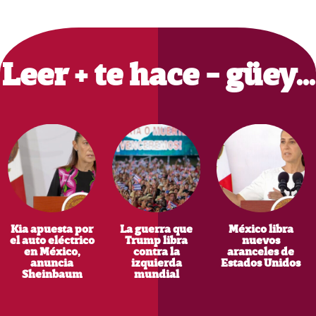
Primary
Sidebar
Leer + te hace - güey…
Kia apuesta por
La guerra que
México libra
el auto eléctrico
Trump libra
nuevos
en México,
contra la
aranceles de
anuncia
izquierda
Estados Unidos
Sheinbaum
mundial