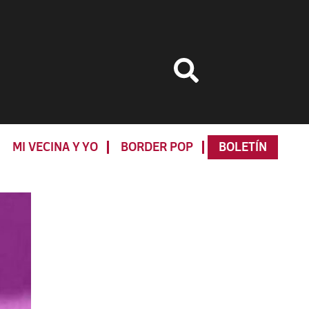
MI VECINA Y YO
BORDER POP
BOLETÍN
Primary
Sidebar