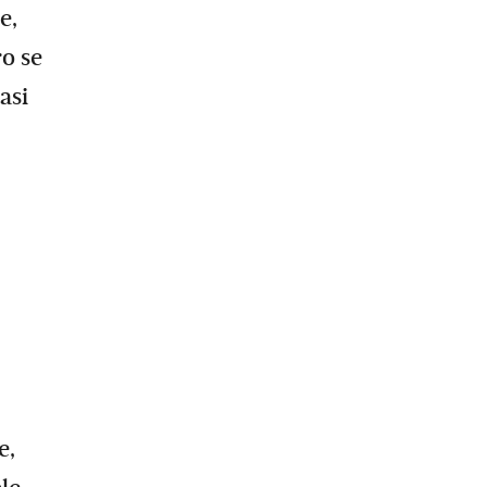
e,
ro se
asi
e,