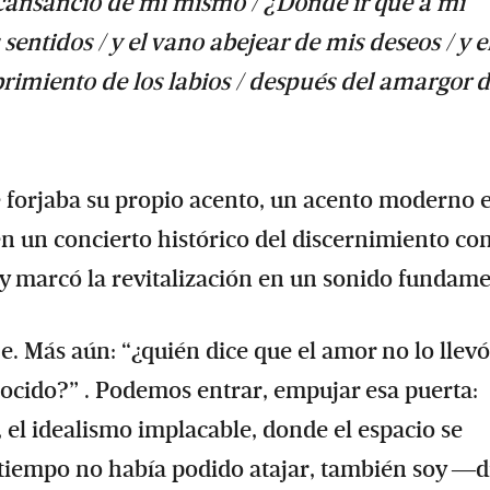
e cansancio de mí mismo / ¿Dónde ir que a mi
 sentidos / y el vano abejear de mis deseos / y e
ubrimiento de los labios / después del amargor d
 forjaba su propio acento, un acento moderno 
 en un concierto histórico del discernimiento c
y marcó la revitalización en un sonido fundame
e. Más aún: “¿quién dice que el amor no lo llev
onocido?” . Podemos entrar, empujar esa puerta:
d, el idealismo implacable, donde el espacio se
l tiempo no había podido atajar, también soy ―d