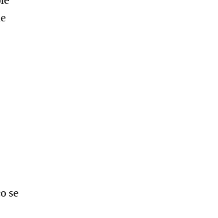
ble
le
co se