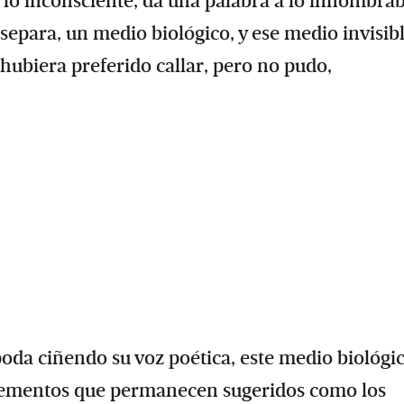
 o lo inconsciente, da una palabra a lo innombra
 separa, un medio biológico, y ese medio invisib
l hubiera preferido callar, pero no pudo,
poda ciñendo su voz poética, este medio biológi
elementos que permanecen sugeridos como los