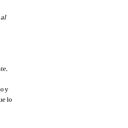
 al
te,
,
o y
ue lo