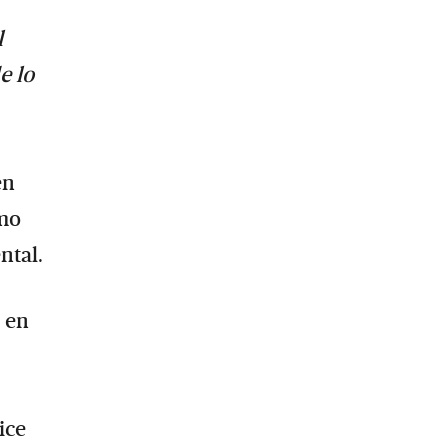
l
e lo
en
omo
ntal.
ó en
ice