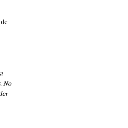
 de
ra
. No
der