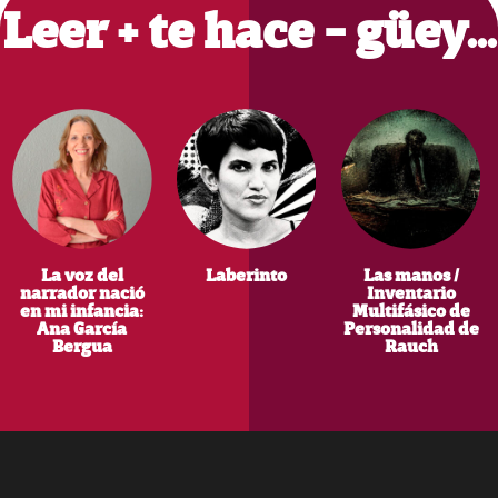
Leer + te hace - güey…
La voz del
Laberinto
Las manos /
narrador nació
Inventario
en mi infancia:
Multifásico de
Ana García
Personalidad de
Bergua
Rauch