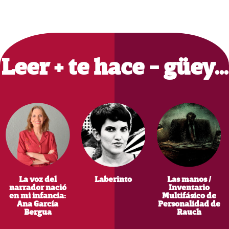
Primary
Sidebar
Leer + te hace - güey…
La voz del
Laberinto
Las manos /
narrador nació
Inventario
en mi infancia:
Multifásico de
Ana García
Personalidad de
Bergua
Rauch