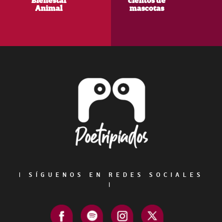
Bienestar
cientos de
Animal
mascotas
Footer
|
SÍGUENOS EN REDES SOCIALES
|