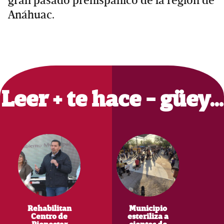
gran pasado prehispánico de la región de
Anáhuac.
Primary
Sidebar
Leer + te hace - güey…
Rehabilitan
Municipio
Centro de
esteriliza a