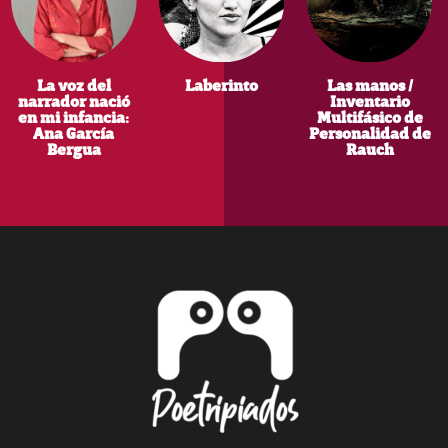
La voz del
Laberinto
Las manos /
narrador nació
Inventario
en mi infancia:
Multifásico de
Ana García
Personalidad de
Bergua
Rauch
Footer