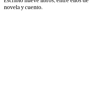
Escribió nueve libros, entre ellos de
novela y cuento.
Primary
Sidebar
Leer + te hace - güey…
Going to
Canchola
Gabriela
California
Rábago, entre