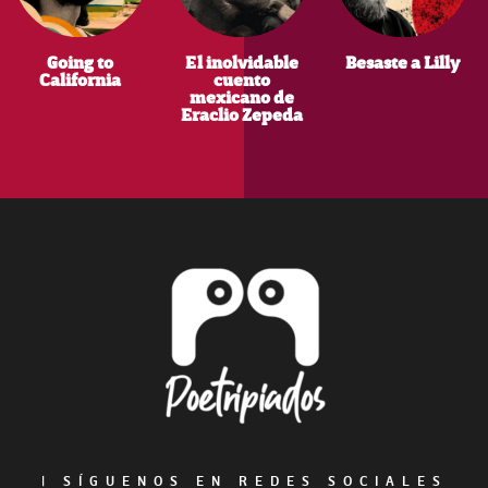
Going to
El inolvidable
Besaste a Lilly
California
cuento
mexicano de
Eraclio Zepeda
Footer
|
SÍGUENOS EN REDES SOCIALES