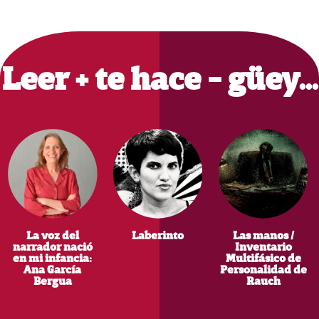
Primary
Sidebar
Leer + te hace - güey…
La voz del
Laberinto
Las manos /
narrador nació
Inventario
en mi infancia:
Multifásico de
Ana García
Personalidad de
Bergua
Rauch