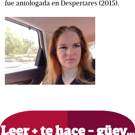
fue antologada en Despertares (2015).
Primary
Sidebar
Leer + te hace - güey…