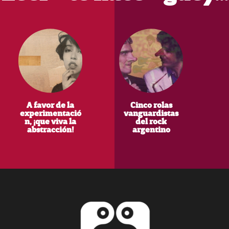
A favor de la
Cinco rolas
experimentació
vanguardistas
n, ¡que viva la
del rock
abstracción!
argentino
Footer