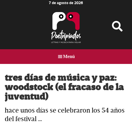
7 de agosto de 2026
Skip
Skip
Skip
to
to
to
main
primary
footer
content
sidebar
Poetripiados
LETRAS
Y
Menú
MÚSICA
PARA
VOLAR
tres días de música y paz:
woodstock (el fracaso de la
juventud)
hace unos días se celebraron los 54 años
del festival …