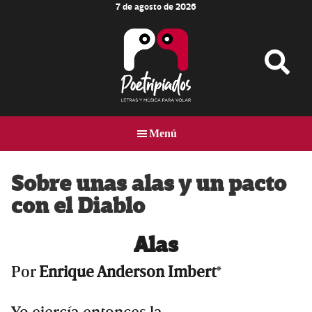
7 de agosto de 2026
Skip
Skip
Skip
to
to
to
main
primary
footer
content
sidebar
Poetripiados
LETRAS
Y
Menú
MÚSICA
PARA
VOLAR
Sobre unas alas y un pacto
con el Diablo
Alas
Por
Enrique Anderson Imbert
*