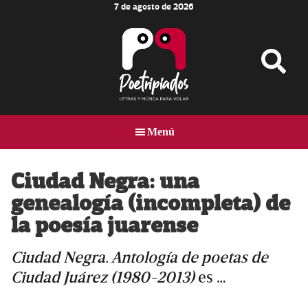
7 de agosto de 2026
Skip
Skip
Skip
to
to
to
main
primary
footer
content
sidebar
Poetripiados
LETRAS
Y
Menú
MÚSICA
PARA
VOLAR
Ciudad Negra: una
genealogía (incompleta) de
la poesía juarense
Ciudad Negra. Antología de poetas de
Ciudad Juárez (1980-2013)
es …