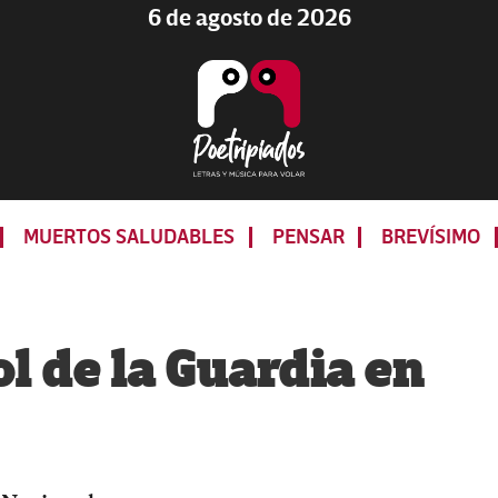
6 de agosto de 2026
Poetripiados
LETRAS
Y
MUERTOS SALUDABLES
PENSAR
BREVÍSIMO
MÚSICA
PARA
VOLAR
l de la Guardia en