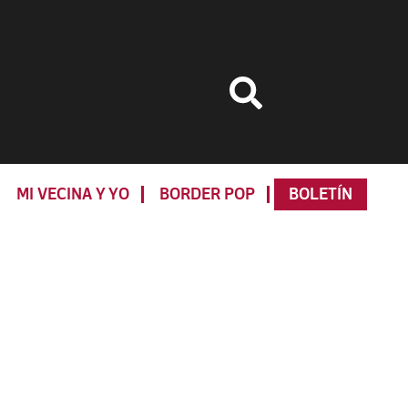
MI VECINA Y YO
BORDER POP
BOLETÍN
Primary
Sidebar