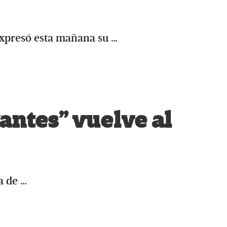
expresó esta mañana su …
antes” vuelve al
a de …