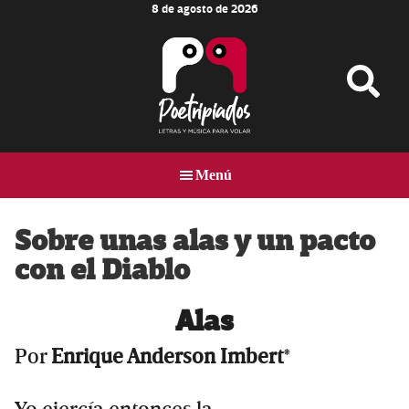
8 de agosto de 2026
Skip
Skip
Skip
to
to
to
main
primary
footer
content
sidebar
Poetripiados
LETRAS
Y
Menú
MÚSICA
PARA
VOLAR
Sobre unas alas y un pacto
con el Diablo
Alas
Por
Enrique Anderson Imbert
*