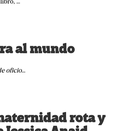
libro, …
rra al mundo
e oficio
…
maternidad rota y