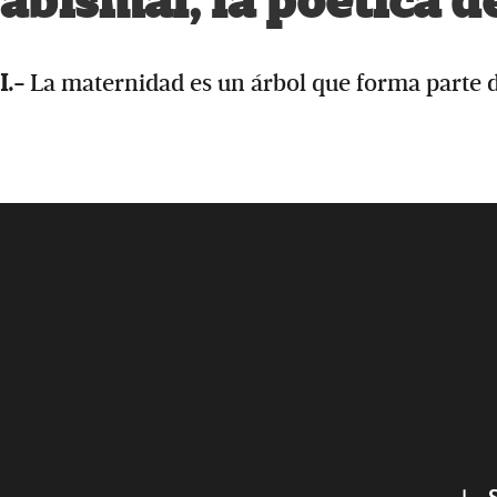
abismal, la poética d
I.-
La maternidad es un árbol que forma parte 
Footer