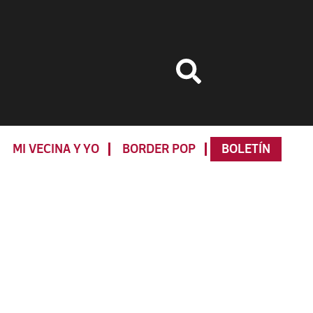
MI VECINA Y YO
BORDER POP
BOLETÍN
Primary
Sidebar