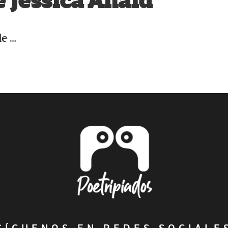
e Jessica Anaid
de …