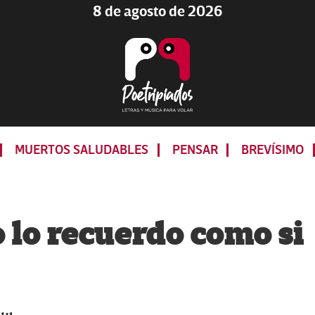
8 de agosto de 2026
Poetripiados
LETRAS
Y
MUERTOS SALUDABLES
PENSAR
BREVÍSIMO
MÚSICA
PARA
VOLAR
 lo recuerdo como si