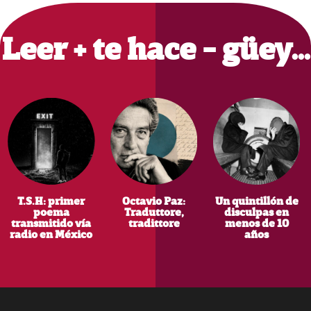
Sidebar
Leer + te hace - güey…
T.S.H: primer
Octavio Paz:
Un quintillón de
poema
Traduttore,
disculpas en
transmitido vía
tradittore
menos de 10
radio en México
años