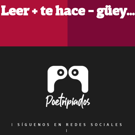
Leer + te hace - güey…
Footer
|
SÍGUENOS EN REDES SOCIALES
|