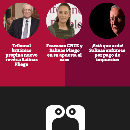
Tribunal
Fracasan CNTE y
¡Está que arde!
británico
Salinas Pliego
Salinas enfurece
propina nuevo
en su apuesta al
por pago de
revés a Salinas
caos
impuestos
Pliego
Footer