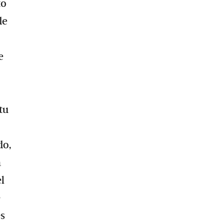
to
de
e
tu
do,
a
l
e
es