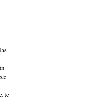
ias
ón
ece
, te