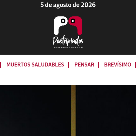
5 de agosto de 2026
Poetripiados
LETRAS
Y
MUERTOS SALUDABLES
PENSAR
BREVÍSIMO
MÚSICA
PARA
VOLAR