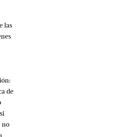
e las
enes
ión:
ca de
o
si
e no
o