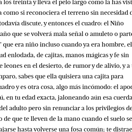
los treinta y lleva el pelo largo como la has vis
a como si reconociera el terreno sin necesidad 
odavía discute, y entonces el cuadro: el Niño
año que se volverá mala señal o amuleto o part
” que era niño incluso cuando ya era hombre, el
d enlodada, de cajitas, manos mágicas y fe sin
leones en el desierto, de rumor y de alivio, y a 
paro, sabes que ella quisiera una cajita para
cuadro y es otra cosa, algo más incómodo: el apo
tú, en tu edad exacta, jaloneando aún esa cuerd
el adulto pero sin renunciar a los privilegios de
o de que te lleven de la mano cuando el suelo s
ajarse hasta volverse una fosa común; te distra