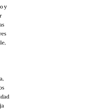
o y
r
as
ves
le,
a,
os
idad
ja