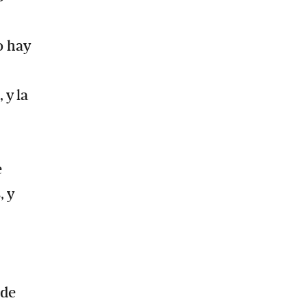
o hay
 y la
e
, y
 de