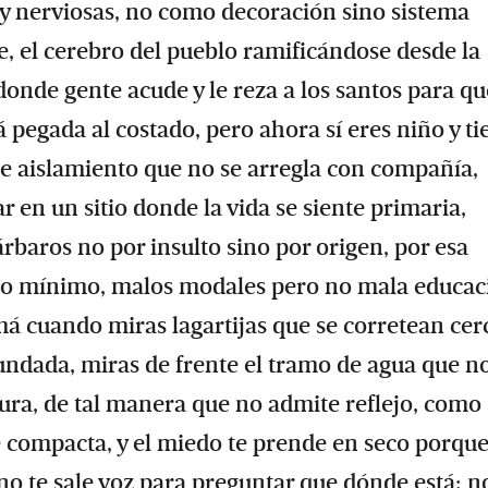
 y nerviosas, no como decoración sino sistema
ire, el cerebro del pueblo ramificándose desde la
donde gente acude y le reza a los santos para qu
egada al costado, pero ahora sí eres niño y ti
 de aislamiento que no se arregla con compañía,
r en un sitio donde la vida se siente primaria,
rbaros no por insulto sino por origen, por esa
n lo mínimo, malos modales pero no mala educac
á cuando miras lagartijas que se corretean cer
nundada, miras de frente el tramo de agua que n
cura, de tal manera que no admite reflejo, como 
e compacta, y el miedo te prende en seco porqu
no te sale voz para preguntar que dónde está; n