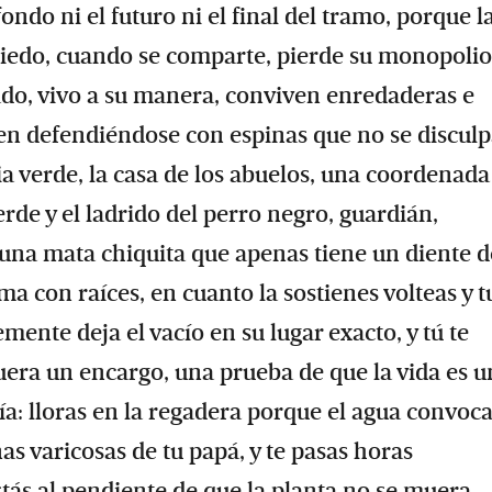
fondo ni el futuro ni el final del tramo, porque l
miedo, cuando se comparte, pierde su monopolio
nado, vivo a su manera, conviven enredaderas e
cen defendiéndose con espinas que no se disculp
cia verde, la casa de los abuelos, una coordenad
verde y el ladrido del perro negro, guardián,
 una mata chiquita que apenas tiene un diente d
ma con raíces, en cuanto la sostienes volteas y t
mente deja el vacío en su lugar exacto, y tú te
era un encargo, una prueba de que la vida es u
día: lloras en la regadera porque el agua convoca
s varicosas de tu papá, y te pasas horas
tás al pendiente de que la planta no se muera,