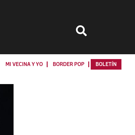
MI VECINA Y YO
BORDER POP
BOLETÍN
Primary
Sidebar