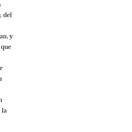
a
; del
an, y
a que
e
u
n
 la