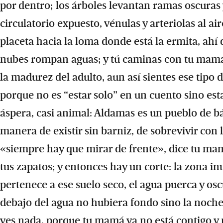
por dentro; los árboles levantan ramas oscuras
circulatorio expuesto, vénulas y arteriolas al a
placeta hacia la loma donde está la ermita, ahí 
nubes rompan aguas; y tú caminas con tu mamá p
la madurez del adulto, aun así sientes ese tipo
porque no es “estar solo” en un cuento sino esta
áspera, casi animal: Aldamas es un pueblo de bá
manera de existir sin barniz, de sobrevivir co
«siempre hay que mirar de frente», dice tu mam
tus zapatos; y entonces hay un corte: la zona i
pertenece a ese suelo seco, el agua puerca y os
debajo del agua no hubiera fondo sino la noch
ves nada, porque tu mamá ya no está contigo y 