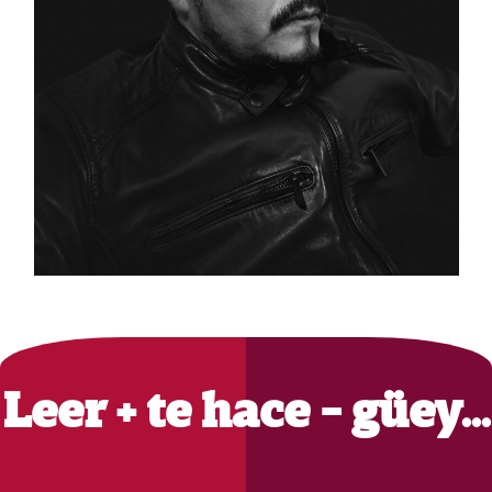
Primary
Sidebar
Leer + te hace - güey…