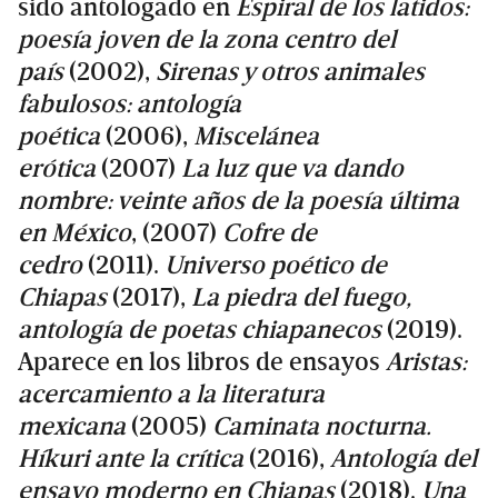
sido antologado en
Espiral de los latidos:
poesía joven de la zona centro del
país
(2002),
Sirenas y otros animales
fabulosos: antología
poética
(2006),
Miscelánea
erótica
(2007)
La luz que va dando
nombre: veinte años de la poesía última
en México
, (2007)
Cofre de
cedro
(2011).
Universo poético de
Chiapas
(2017),
La piedra del fuego,
antología de poetas chiapanecos
(2019).
Aparece en los libros de ensayos
Aristas:
acercamiento a la literatura
mexicana
(2005)
Caminata nocturna.
Híkuri ante la crítica
(2016),
Antología del
ensayo moderno en Chiapas
(2018).
Una