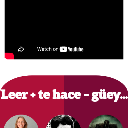
Primary
Sidebar
Leer + te hace - güey…