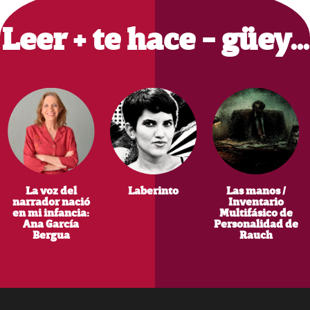
Sidebar
Leer + te hace - güey…
La voz del
Laberinto
Las manos /
narrador nació
Inventario
en mi infancia:
Multifásico de
Ana García
Personalidad de
Bergua
Rauch