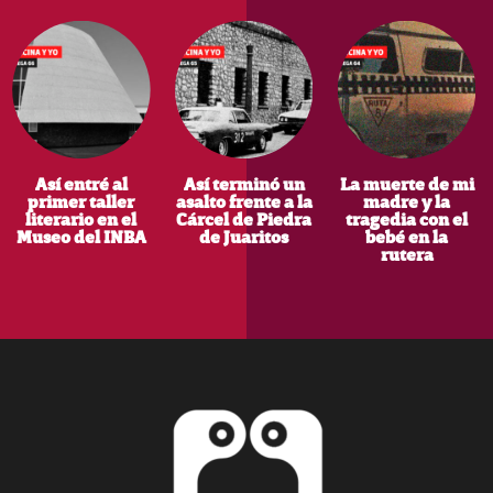
Así entré al
Así terminó un
La muerte de mi
primer taller
asalto frente a la
madre y la
literario en el
Cárcel de Piedra
tragedia con el
Museo del INBA
de Juaritos
bebé en la
rutera
Footer