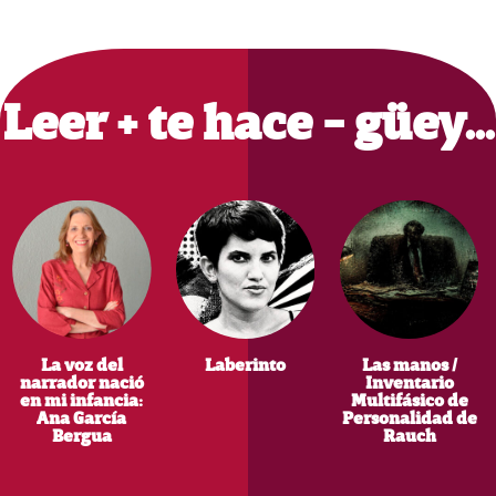
Primary
Sidebar
Leer + te hace - güey…
La voz del
Laberinto
Las manos /
narrador nació
Inventario
en mi infancia:
Multifásico de
Ana García
Personalidad de
Bergua
Rauch