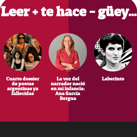
Leer + te hace - güey…
Cuarto dossier
La voz del
Laberinto
de poetas
narrador nació
argentinas ya
en mi infancia:
fallecidas
Ana García
Bergua